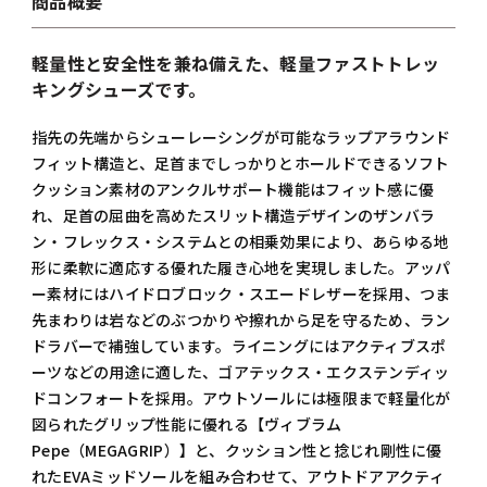
商品概要
軽量性と安全性を兼ね備えた、軽量ファストトレッ
キングシューズです。
指先の先端からシューレーシングが可能なラップアラウンド
フィット構造と、足首までしっかりとホールドできるソフト
クッション素材のアンクルサポート機能はフィット感に優
れ、足首の屈曲を高めたスリット構造デザインのザンバラ
ン・フレックス・システムとの相乗効果により、あらゆる地
形に柔軟に適応する優れた履き心地を実現しました。アッパ
ー素材にはハイドロブロック・スエードレザーを採用、つま
先まわりは岩などのぶつかりや擦れから足を守るため、ラン
ドラバーで補強しています。ライニングにはアクティブスポ
ーツなどの用途に適した、ゴアテックス・エクステンディッ
ドコンフォートを採用。アウトソールには極限まで軽量化が
図られたグリップ性能に優れる【ヴィブラム
Pepe（MEGAGRIP）】と、クッション性と捻じれ剛性に優
れたEVAミッドソールを組み合わせて、アウトドアアクティ