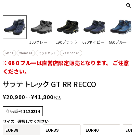
100グレー
190ブラック
670ネイビー
660ブルー
Mens
Womens
ミッドカット
Zamberlan
※66０ブルーは直営店限定販売となります。 ご注意
ください。
サラテ トレック GT RR RECCO
¥
20,900
¥
41,800
〜
税込
商品番号
1120214
サイズ
選択してください
EUR38
EUR39
EUR40
EUR