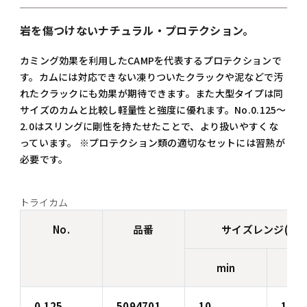
岩を傷つけないナチュラル・プロテクション。
カミング効果を利用したCAMPを代表するプロテクションで
す。カムには対応できない凍りついたクラックや泥などで汚
れたクラックにも効果が期待できます。また大型タイプは同
サイズのカムと比較し軽量性と強度に優れます。No.0.125～
2.0はスリングに剛性を持たせたことで、より扱いやすくな
っています。 ※プロテクション類の適切なセットには習熟が
必要です。
トライカム
No.
品番
サイズレンジ(mm
min
m
0.125
5094701
10
16