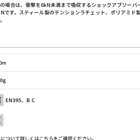
上の場合は、衝撃を6kN未満まで吸収するショックアブソーバ
2kNです。スティール製のテンションラチェット、ポリアミド
す。
30m
0g
EN395、B C
格について詳しくはこちらをご確認ください。