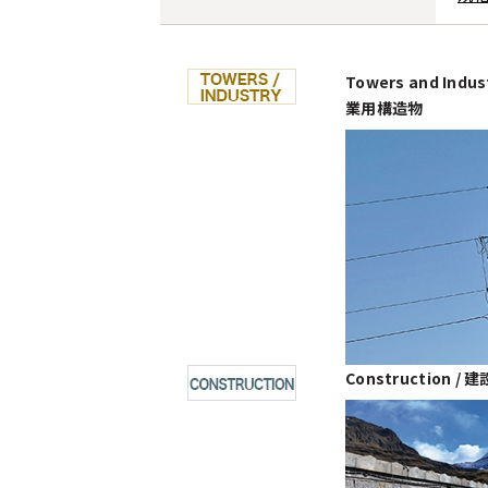
Towers and Indus
業用構造物
Construction /