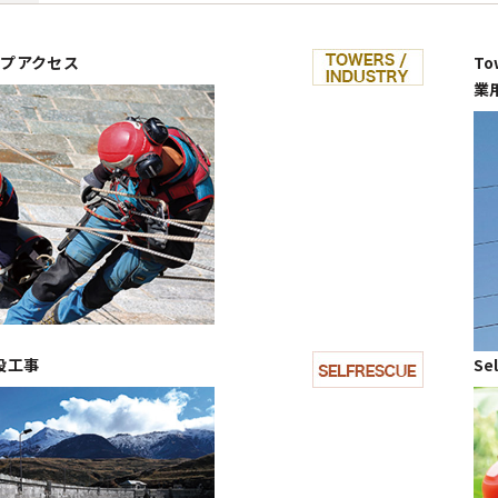
 ロープアクセス
To
業
 建設工事
Se