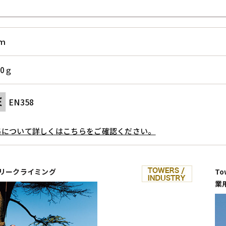
5ｍ
80ｇ
EN358
格について詳しくはこちらをご確認ください。
 / ツリークライミング
To
業