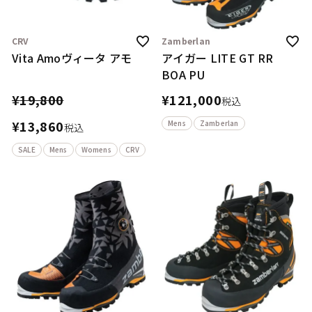
CRV
Zamberlan
Vita Amoヴィータ アモ
アイガー LITE GT RR
BOA PU
¥
19,800
¥
121,000
税込
¥
13,860
Mens
Zamberlan
税込
SALE
Mens
Womens
CRV