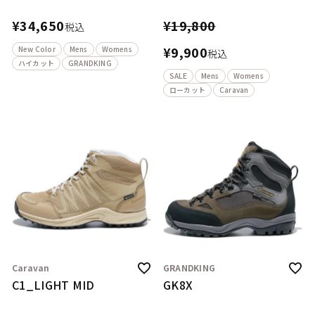
¥
34,650
¥
19,800
税込
¥
9,900
New Color
Mens
Womens
税込
ハイカット
GRANDKING
SALE
Mens
Womens
ローカット
Caravan
Caravan
GRANDKING
C1_LIGHT MID
GK8X