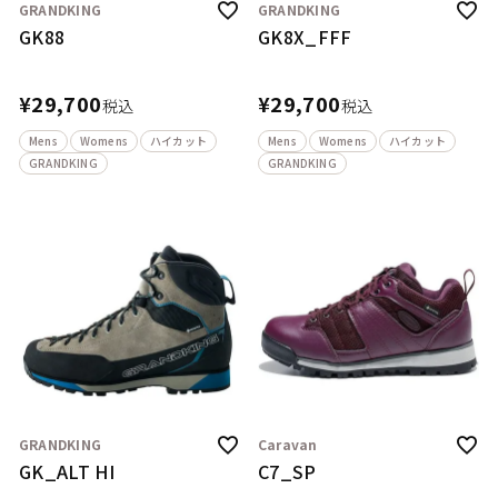
GRANDKING
GRANDKING
GK88
GK8X_FFF
¥
29,700
¥
29,700
税込
税込
Mens
Womens
ハイカット
Mens
Womens
ハイカット
GRANDKING
GRANDKING
GRANDKING
Caravan
GK_ALT HI
C7_SP