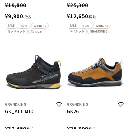
¥
19,800
¥
25,300
¥
9,900
¥
12,650
税込
税込
SALE
Mens
Womens
SALE
Mens
Womens
ミッドカット
Caravan
ハイカット
GRANDKING
GRANDKING
GRANDKING
GK_ALT MID
GK26
¥
32,450
¥
25,300