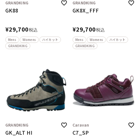
GRANDKING
GRANDKING
GK88
GK8X_FFF
¥
29,700
¥
29,700
税込
税込
Mens
Womens
ハイカット
Mens
Womens
ハイカット
GRANDKING
GRANDKING
GRANDKING
Caravan
GK_ALT HI
C7_SP