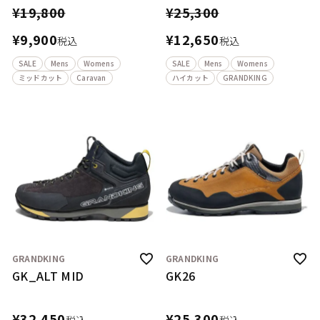
¥
19,800
¥
25,300
¥
9,900
¥
12,650
税込
税込
SALE
Mens
Womens
SALE
Mens
Womens
ミッドカット
Caravan
ハイカット
GRANDKING
GRANDKING
GRANDKING
GK_ALT MID
GK26
¥
32,450
¥
25,300