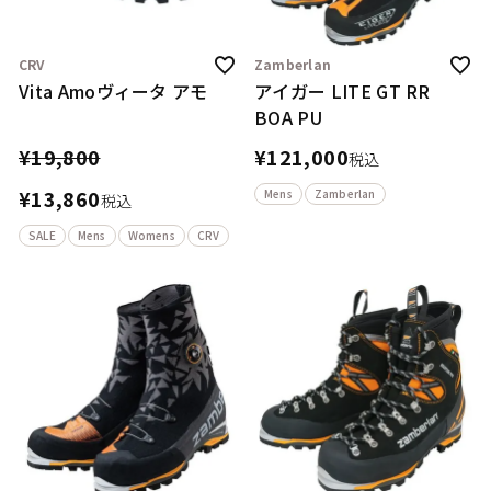
CRV
Zamberlan
Vita Amoヴィータ アモ
アイガー LITE GT RR
BOA PU
¥
19,800
¥
121,000
税込
¥
13,860
Mens
Zamberlan
税込
SALE
Mens
Womens
CRV