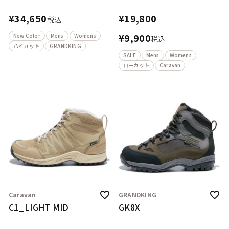
¥
34,650
¥
19,800
税込
¥
9,900
New Color
Mens
Womens
税込
ハイカット
GRANDKING
SALE
Mens
Womens
ローカット
Caravan
Caravan
GRANDKING
C1_LIGHT MID
GK8X