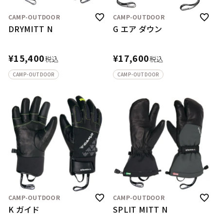
CAMP-OUTDOOR
CAMP-OUTDOOR
DRYMITT N
G エア ダウン
¥
15,400
¥
17,600
税込
税込
CAMP-OUTDOOR
CAMP-OUTDOOR
CAMP-OUTDOOR
CAMP-OUTDOOR
K ガイド
SPLIT MITT N