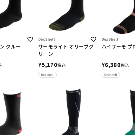
DexShell
DexShell
ン クルー
サーモライト オリーブグ
ハイサーモ プ
リーン
¥
5,170
¥
6,380
込
税込
税込
Dexshell
Dexshell