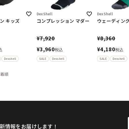
DexShell
DexShell
ン キッズ
コンプレッション マダー
ウェーディング
¥
7,920
¥
8,360
¥
3,960
¥
4,180
込
税込
税込
Dexshell
SALE
Dexshell
SALE
Dexshell
新着順
新情報をお届けします！