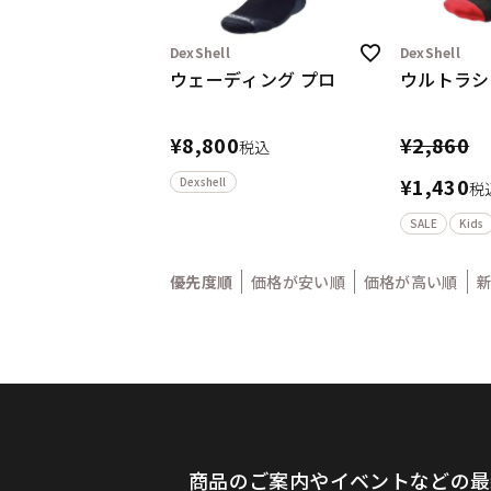
DexShell
DexShell
ウェーディング プロ
ウルトラシ
¥
8,800
¥
2,860
税込
¥
1,430
Dexshell
税
SALE
Kids
優先度順
価格が安い順
価格が高い順
商品のご案内やイベントなどの最