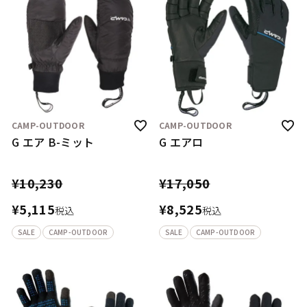
CAMP-OUTDOOR
CAMP-OUTDOOR
G エア B-ミット
G エアロ
¥
10,230
¥
17,050
¥
5,115
¥
8,525
税込
税込
SALE
CAMP-OUTDOOR
SALE
CAMP-OUTDOOR