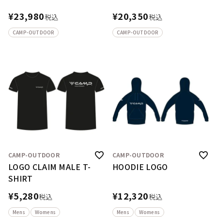
¥
23,980
¥
20,350
税込
税込
CAMP-OUTDOOR
CAMP-OUTDOOR
CAMP-OUTDOOR
CAMP-OUTDOOR
LOGO CLAIM MALE T-
HOODIE LOGO
SHIRT
¥
5,280
¥
12,320
税込
税込
Mens
Womens
Mens
Womens