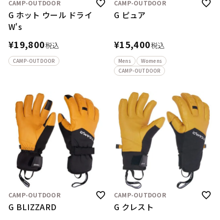
CAMP-OUTDOOR
CAMP-OUTDOOR
G ホット ウール ドライ
G ピュア
W's
¥
19,800
¥
15,400
税込
税込
CAMP-OUTDOOR
Mens
Womens
CAMP-OUTDOOR
CAMP-OUTDOOR
CAMP-OUTDOOR
G BLIZZARD
G クレスト