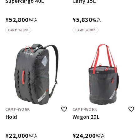
Supercargo 40L
Carry 15L
¥
52,800
¥
5,830
税込
税込
CAMP-WORK
CAMP-WORK
CAMP-WORK
CAMP-WORK
Hold
Wagon 20L
¥
22,000
¥
24,200
税込
税込