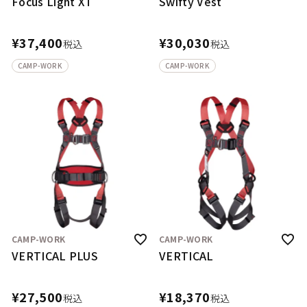
Focus Light XT
Swifty Vest
¥
37,400
¥
30,030
税込
税込
CAMP-WORK
CAMP-WORK
CAMP-WORK
CAMP-WORK
VERTICAL PLUS
VERTICAL
¥
27,500
¥
18,370
税込
税込