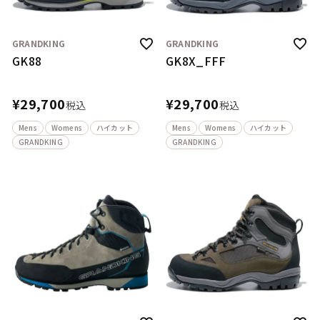
GRANDKING
GRANDKING
GK88
GK8X_FFF
¥
29,700
¥
29,700
税込
税込
Mens
Womens
ハイカット
Mens
Womens
ハイカット
GRANDKING
GRANDKING