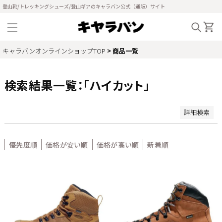
新着順
登山靴/トレッキングシューズ/登山ギアのキャラバン公式（通販）サイト
登録順
価格が安い順
価格が高い順
優先度順
キャラバンオンラインショップTOP
商品一覧
レビュー順
キーワードヒット順
検索結果一覧：「ハイカット」
検索
詳細検索
優先度順
価格が安い順
価格が高い順
新着順