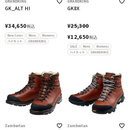
GRANDKING
GRANDKING
GK_ALT HI
GK8X
¥
34,650
¥
25,300
税込
¥
12,650
New Color
Mens
Womens
税込
ハイカット
GRANDKING
SALE
Mens
Womens
ハイカット
GRANDKING
Zamberlan
Zamberlan