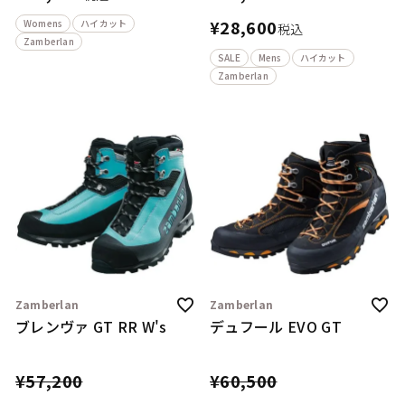
¥
28,600
Womens
ハイカット
税込
Zamberlan
SALE
Mens
ハイカット
Zamberlan
Zamberlan
Zamberlan
ブレンヴァ GT RR W's
デュフール EVO GT
¥
57,200
¥
60,500