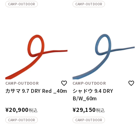
CAMP-OUTDOOR
CAMP-OUTDOOR
CAMP-OUTDOOR
CAMP-OUTDOOR
カサマ 9.7 DRY Red _40m
シャドウ 9.4 DRY
B/W_60m
¥
20,900
¥
29,150
税込
税込
CAMP-OUTDOOR
CAMP-OUTDOOR