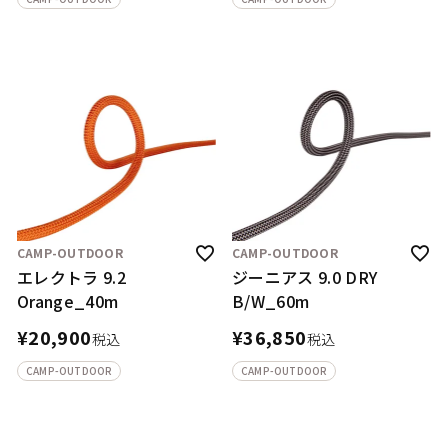
CAMP-OUTDOOR
CAMP-OUTDOOR
エレクトラ 9.2
ジーニアス 9.0 DRY
Orange_40m
B/W_60m
¥
20,900
¥
36,850
税込
税込
CAMP-OUTDOOR
CAMP-OUTDOOR