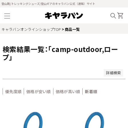
並び順
登山靴/トレッキングシューズ/登山ギアのキャラバン公式（通販）サイト
新着順
登録順
価格が安い順
価格が高い順
キャラバンオンラインショップTOP
商品一覧
優先度順
レビュー順
キーワードヒット順
検索結果一覧：「camp-outdoor,ロー
プ」
検索
詳細検索
優先度順
価格が安い順
価格が高い順
新着順