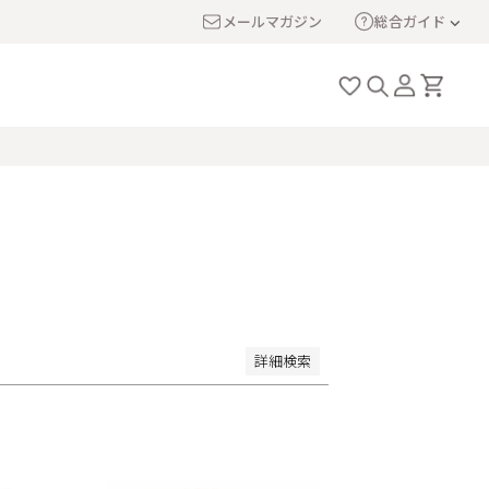
メールマガジン
総合ガイド
い順
価格が高い順
優先度順
ト順
詳細検索