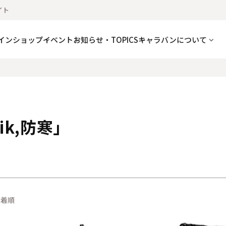
イト
並び順
新着順
登録順
価格が安
CRV
LEKI
Zamberlan
インショップ
イベント
お知らせ・TOPICS
キャラバンについて
レビュー順
キーワードヒッ
SCOTT-RUNNING
DOOR
CAMP-WORK
ッズ
新商品
k,防寒」
検索
新着順