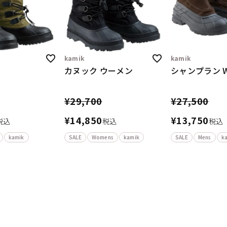
kamik
kamik
カヌック ウーメン
シャンプラン W
¥
29,700
¥
27,500
¥
14,850
¥
13,750
税込
税込
税込
kamik
SALE
Womens
kamik
SALE
Mens
k