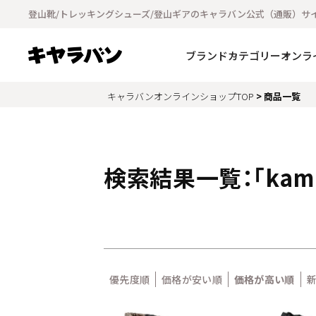
〜
登山靴/トレッキングシューズ/登山ギアのキャラバン公式（通販）サ
ブランド
キャラバン
グランドキング
渓流
ブランド
カテゴリー
オンラ
Grangers
Dexshell
kamik
N-rit
UNPARALLEL
Totem
CAMP-OUT
キャラバンオンラインショップTOP
商品一覧
ROCKMASTER
Distel
vibram
商品タグ
セール
メンズ
ウィメンズ
キ
検索結果一覧：「kami
優先度順
価格が安い順
価格が高い順