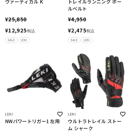
ヴァーティカル K
トレイルランニング ポー
ルベルト
¥
25,850
¥
4,950
¥
12,925
¥
2,475
税込
税込
SALE
LEKI
SALE
LEKI
LEKI
LEKI
NWパワートリガー1 左用
ウルトラトレイル ストー
ム シャーク