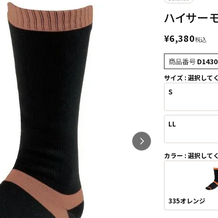
ハイサーモ
¥
6,380
税込
商品番号
D1430
サイズ
選択して
S
LL
カラー
選択して
335オレンジ