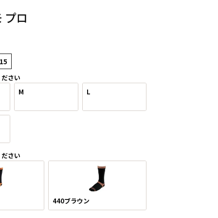
 プロ
15
ください
M
L
ください
440ブラウン