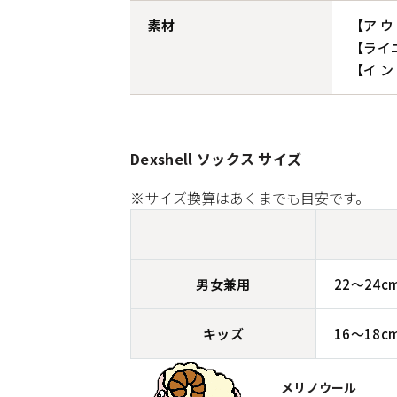
素材
【ア ウ
【ライ
【イ ン
Dexshell ソックス サイズ
※サイズ換算はあくまでも目安です。
男女兼用
22〜24c
キッズ
16〜18c
メリノウール