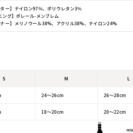
 タ ー】ナイロン97％、ポリウレタン3％
_
ニング】ポレール
メンブレム
 ナ ー】メリノウール38%、アクリル38%、ナイロン24%
S
M
L
m
24〜26cm
26〜28cm
m
18〜20cm
20〜22cm
m