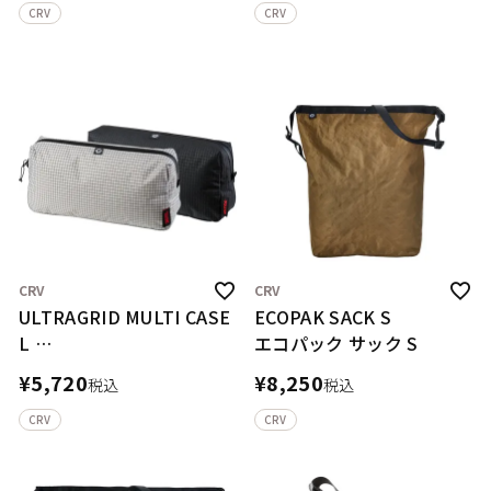
CRV
CRV
CRV
CRV
ULTRAGRID MULTI CASE
ECOPAK SACK S
L
エコパック サック S
ウルトラグリッド マルチ
¥
5,720
¥
8,250
税込
税込
ケース L
CRV
CRV