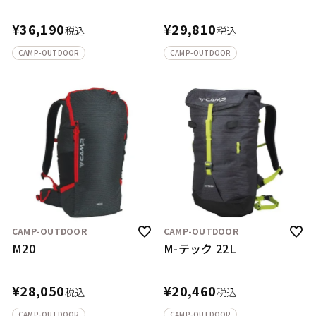
¥
36,190
¥
29,810
税込
税込
CAMP-OUTDOOR
CAMP-OUTDOOR
CAMP-OUTDOOR
CAMP-OUTDOOR
M20
M-テック 22L
¥
28,050
¥
20,460
税込
税込
CAMP-OUTDOOR
CAMP-OUTDOOR