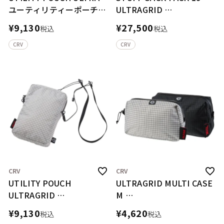
ユーティリティーポーチ
ULTRAGRID
ウルトラ
スタッフサック パック18
¥
9,130
¥
27,500
税込
税込
プラス ウルトラグリッド
CRV
CRV
CRV
CRV
UTILITY POUCH
ULTRAGRID MULTI CASE
ULTRAGRID
M
ユーティリティーポーチ
ウルトラグリッド マルチ
¥
9,130
¥
4,620
税込
税込
ウルトラグリッド
ケース M