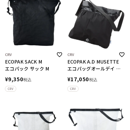
CRV
CRV
ECOPAK SACK M
ECOPAK A.D MUSETTE
エコパック サック M
エコパッグオールデイ ミ
ュゼット
¥
9,350
¥
17,050
税込
税込
CRV
CRV