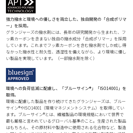
強力撥水と環境への優しさを両立した、独自開発の「合成ポリマ
ー」を採用。
グランジャーズの撥水剤には、長年の研究開発から生まれた、フ
ッ素カーボンを含まない独自の撥水成分「合成ポリマー」を採用
しています。これまでフッ素カーボンを含む撥水剤でしか成し得
なかった撥水性と耐久性、透湿性を備えながら、より環境に優し
い製品を実現しています。（一部撥水剤を除く）
環境への負荷低減に配慮し、「ブルーサイン®」「ISO14001」を
取得。
環境に配慮した製品を作り続けてきたグランジャーズは、ブルー
サイン®やISO14001（環境マネジメントシステム）を取得してい
ます。ブルーサイン®とは、繊維製品の環境規格において世界で
最も厳格と言われているグローバル基準のこと。生産された製品
はもちろん、その原材料や製造中に使用される化合物など、製造