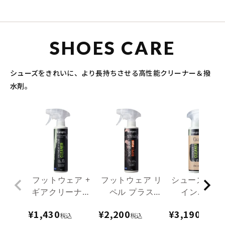
SHOES CARE
シューズをきれいに、より長持ちさせる高性能クリーナー＆撥
水剤。
フットウェア +
フットウェア リ
シューズケア 
ギアクリーナー
ペル プラス
インパック
275mL
275mL
¥
1,430
¥
2,200
¥
3,190
税込
税込
税込