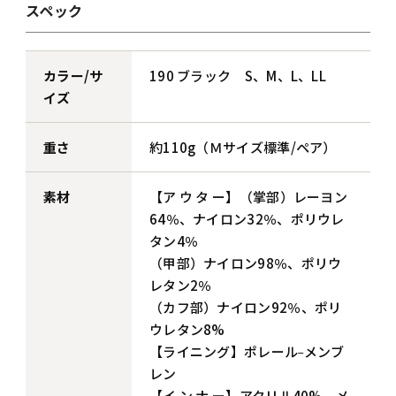
スペック
カラー/サ
190 ブラック S、M、L、LL
イズ
重さ
約110g（Ｍサイズ標準/ペア）
素材
【ア ウ タ ー】（掌部）レーヨン
64％、ナイロン32％、ポリウレ
タン4％
（甲部）ナイロン98％、ポリウ
レタン2％
（カフ部）ナイロン92％、ポリ
ウレタン8%
_
【ライニング】ポレール
メンブ
レン
【イ ン ナ ー】アクリル40%、メ