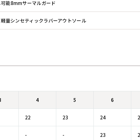
し可能8mmサーマルガード
ME軽量シンセティックラバーアウトソール
3
4
5
6
22
23
24
-
-
23