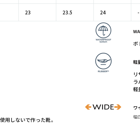
23
23.5
24
-
WA
ボ
軽
リ
ラ
軽
ワ
幅
使用しないで作った靴。