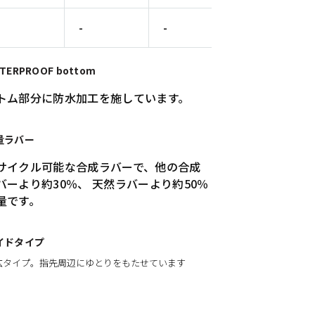
-
-
-
TERPROOF bottom
トム部分に防水加工を施しています。
量ラバー
サイクル可能な合成ラバーで、他の合成
バーより約30％、 天然ラバーより約50％
量です。
イドタイプ
広タイプ。指先周辺にゆとりをもたせています