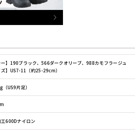
ー】190ブラック、566ダークオリーブ、988カモフラージュ
ズ】US7-11（約25-29cm）
0g（US9片足）
cm
工600Dナイロン