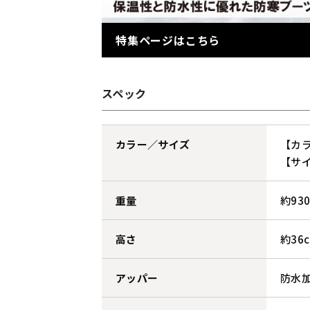
特集ページはこちら
スペック
カラー／サイズ
【カラ
【サイ
重量
約93
高さ
約36
アッパー
防水加