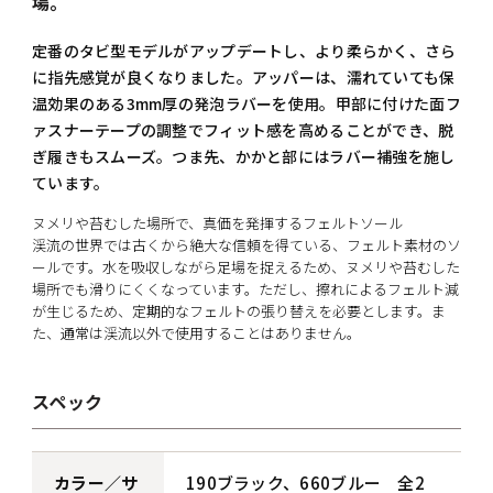
場。
定番のタビ型モデルがアップデートし、より柔らかく、さら
に指先感覚が良くなりました。アッパーは、濡れていても保
温効果のある3mm厚の発泡ラバーを使用。甲部に付けた面フ
ァスナーテープの調整でフィット感を高めることができ、脱
ぎ履きもスムーズ。つま先、かかと部にはラバー補強を施し
ています。
ヌメリや苔むした場所で、真価を発揮するフェルトソール
渓流の世界では古くから絶大な信頼を得ている、フェルト素材のソ
ールです。水を吸収しながら足場を捉えるため、ヌメリや苔むした
場所でも滑りにくくなっています。ただし、擦れによるフェルト減
が生じるため、定期的なフェルトの張り替えを必要とします。ま
た、通常は渓流以外で使用することはありません。
スペック
カラー／サ
190ブラック
、660ブルー 全2