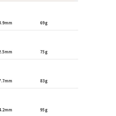
8.9mm
69g
2.5mm
75g
7.7mm
83g
4.2mm
95g