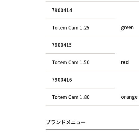
7900414
green
Totem Cam 1.25
7900415
red
Totem Cam 1.50
7900416
orange
Totem Cam 1.80
ブランドメニュー