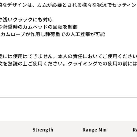
的なデザインは、カムが必要とされる様々な状況でセッティン
や浅いクラックにも対応
や荷重時のカムヘッドの回転を制御
のカムローブが作用し静荷重での人工登攀が可能
途には使用はできません。本人の責任においてご使用くださ
文を熟読の上ご使用ください。クライミングでの使用の前に
Strength
Range Min
R