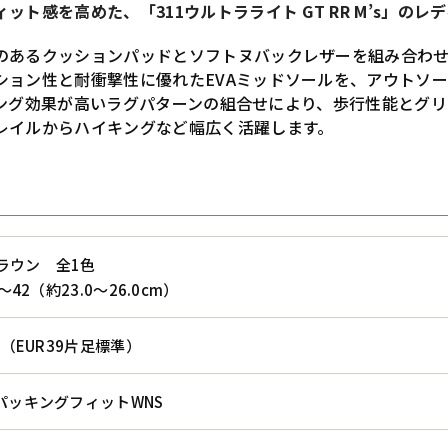
ト感を高めた、「311ウルトラライト GT RR M’s」のレ
のあるクッションパッドとソフトヌバックレザーを組み合わ
ション性と耐衝撃性に優れたEVAミッドソールを、アウトソ
エッジング効果が高いラグパターンの組合せにより、歩行性能と
レイルからハイキングなど幅広く活躍します。
ブラウン 全1色
6～42（約23.0～26.0cm）
g（EUR39片足標準）
パッキングフィットWNS