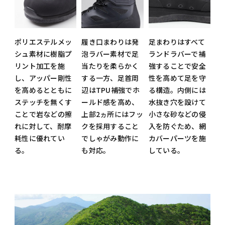
ポリエステルメッ
履き口まわりは発
足まわりはすべて
シュ素材に樹脂プ
泡ラバー素材で足
ランドラバーで補
リント加工を施
当たりを柔らかく
強することで安全
し、アッパー剛性
する一方、足首周
性を高めて足を守
を高めるとともに
辺はTPU補強でホ
る構造。内側には
ステッチを無くす
ールド感を高め、
水抜き穴を設けて
ことで岩などの擦
上部2ヵ所にはフッ
小さな砂などの侵
れに対して、耐摩
クを採用すること
入を防ぐため、網
耗性に優れてい
でしゃがみ動作に
カバーパーツを施
る。
も対応。
している。