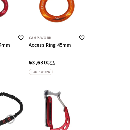
CAMP-WORK
34mm
Access Ring 45mm
¥
3,630
税込
CAMP-WORK