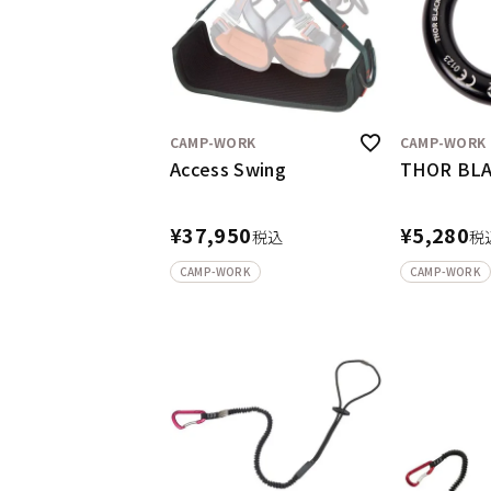
CAMP-WORK
CAMP-WORK
Access Swing
THOR BL
¥
37,950
¥
5,280
税込
税
CAMP-WORK
CAMP-WORK