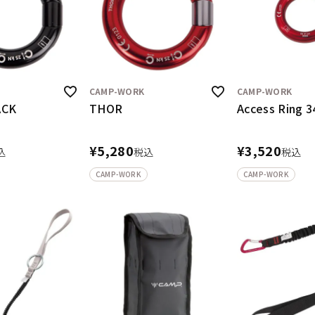
CAMP-WORK
CAMP-WORK
ACK
THOR
Access Ring 
¥
5,280
¥
3,520
込
税込
税込
CAMP-WORK
CAMP-WORK