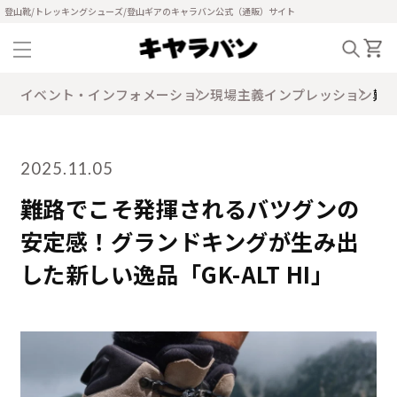
登山靴/トレッキングシューズ/登山ギアのキャラバン公式（通販）サイト
イベント・インフォメーション
現場主義インプレッション
難
2025.11.05
難路でこそ発揮されるバツグンの
安定感！グランドキングが生み出
した新しい逸品「GK-ALT HI」