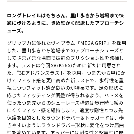
ロングトレイルはもちろん、里山歩きから岩場まで快
適に歩けるように、きめ細かく配慮したアプローチシ
ューズ。
グリップ力に優れたヴィブラム『MEGA GRIP』を採用
した、里山歩きから岩場までのアプローチシューズと
してさまざまな場面で抜群のフリクション性を発揮し
ます。ラストは今回のGK26のために新たに用意され
た、“3Eアドバンスラスト”を採用。つま先から甲にか
けてフィット感を更に高めた新ラストで、歩行性を重
視しつつフィット感が良いのが特長です。足の形状に
応じたフィッティング調整が得られるよう、ハトメを
使ったつま先からのシューレース構造は歩行時も緩み
にくくフィット感を維持します。適度な剛性とつま先
保護を目的としたラウンドラバー＆トゥガードは、歩
きやすいようにラウンドラバー形状に変化をつけ屈曲
性を高めています。アッパーには耐久性と堅牢性に優