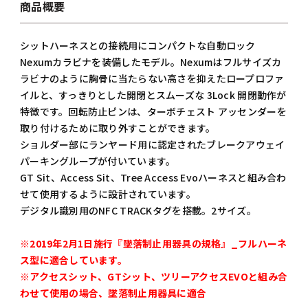
商品概要
シットハーネスとの接続用にコンパクトな自動ロック
Nexumカラビナを装備したモデル。Nexumはフルサイズカ
ラビナのように胸骨に当たらない高さを抑えたロープロファ
イルと、すっきりとした開閉とスムーズな 3Lock 開閉動作が
特徴です。回転防止ピンは、ターボチェスト アッセンダーを
取り付けるために取り外すことができます。
ショルダー部にランヤード用に認定されたブレークアウェイ
パーキングループが付いています。
GT Sit、Access Sit、Tree Access Evoハーネスと組み合わ
せて使用するように設計されています。
デジタル識別用のNFC TRACKタグを搭載。2サイズ。
※2019年2月1日施行『墜落制止用器具の規格』_フルハーネ
ス型に適合しています。
※アクセスシット、GTシット、ツリーアクセスEVOと組み合
わせて使用の場合、墜落制止用器具に適合