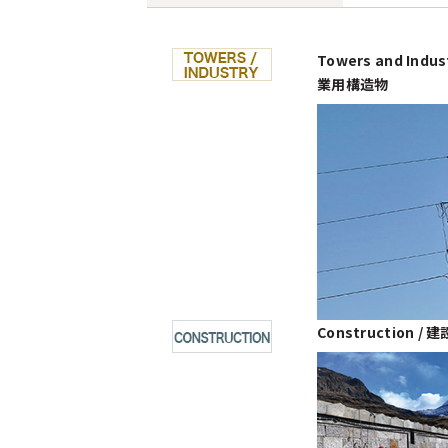
Towers and Indus
業用構造物
Construction /