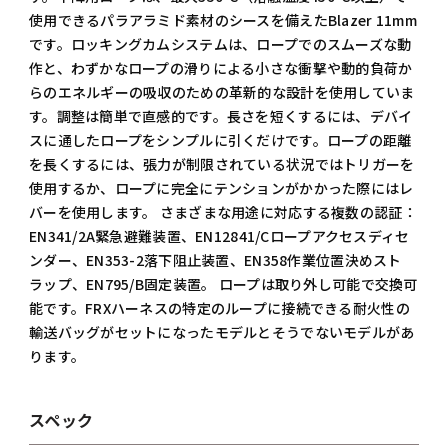
使用できるパラアラミド素材のシースを備えたBlazer 11mm
です。ロッキングカムシステムは、ロープでのスムーズな動
作と、わずかなロープの滑りによる小さな衝撃や動的負荷か
らのエネルギーの吸収のための革新的な設計を使用していま
す。調整は簡単で直感的です。長さを短くするには、デバイ
スに通したロープをシンプルに引くだけです。ロープの距離
を長くするには、張力が制限されている状況ではトリガーを
使用するか、ロープに完全にテンションがかかった際にはレ
バーを使用します。 さまざまな用途に対応する複数の認証：
EN341/2A緊急避難装置、EN12841/Cロープアクセスディセ
ンダー、EN353-2落下阻止装置、EN358作業位置決めスト
ラップ、EN795/B固定装置。 ロープは取り外し可能で交換可
能です。FRXハーネスの特定のループに接続できる耐火性の
輸送バッグがセットになったモデルとそうでないモデルがあ
ります。
スペック