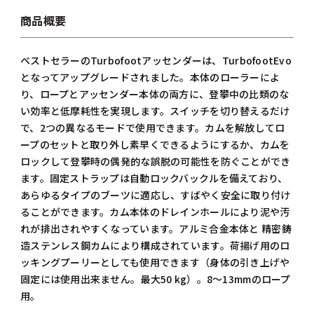
商品概要
ベストセラーのTurbofootアッセンダーは、TurbofootEvo
となってアップグレードされました。本体のローラーによ
り、ロープとアッセンダー本体の両方に、登攀中の比類のな
い効率と低摩耗性を実現します。スイッチを切り替えるだけ
で、2つの異なるモードで使用できます。カムを解放してロ
ープのセットと取り外し素早くできるようにするか、カムを
ロックして登攀時の偶発的な誤脱の可能性を防ぐことができ
ます。固定ストラップは自動ロックバックルを備えており、
あらゆるタイプのブーツに適応し、すばやく安全に取り付け
ることができます。カム本体のドレインホールにより泥や汚
れが排出されやすくなっています。アルミ合金本体と 精密鋳
造ステンレス鋼カムにより構成されています。荷揚げ用のロ
ッキングプーリーとしても使用できます（身体の引き上げや
固定には使用出来ません。最大50 kg）。8～13mmのロープ
用。