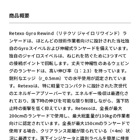
商品概要
Retexo Gyro Rewind（リテクソ ジャイロ リワインド）ラ
ンヤードは、ほとんどの技術作業者向けに設計された当社独
自のGyroスイベルおよび伸縮式ランヤードを備えています。
独自のジャイロスイベルは、ねじれを防ぐために3つすべて
の接続ポイントで回転します。丈夫で伸縮性のあるウェビン
グのランヤードは、高い伸び率（1：2.3）を持っています。
鋭利なエッジ（r_0.5mm）での水平使用が認定されていま
す。Retexoは、特に軽量でコンパクトに設計された次世代
のエネルギーアブソーバーです。エネルギー吸収は最適化さ
れており、落下時の伸びを可能な限り制限しながら、落下防
止時の衝撃を低く抑えています。Retexoは、全長が最大
200cmのランヤードで使用し、最大総重量が130kgの作業者
向けに認定されています。全長が最大150cmのランヤードで
使用する場合、クリアランス距離が限られている（<4m）状
況に最適です。落下インジケータと識別ラベルを簡単に検査