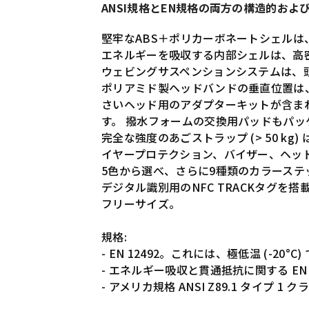
ANSI規格とEN規格の両方の構造的お
堅牢なABS＋ポリカーボネートシェル
エネルギーを吸収する内部シェルは、高密
ウェビングサスペンションシステムは、
ポリアミド製ヘッドバンドの垂直位置は
さいヘッド用のアダプターキットが含ま
す。 撥水フォームの交換用パッドもパッ
完全な強度のあごストラップ (> 50 k
イヤープロテクション、バイザー、ヘッ
5色から選べ、さらに9種類のカラーステ
デジタル識別用のNFC TRACKタグを搭
フリーサイズ。
規格:
- EN 12492。これには、極低温 (-2
- エネルギー吸収と貫通抵抗に関する EN 
- アメリカ規格 ANSI Z89.1 タイプ 1 ク