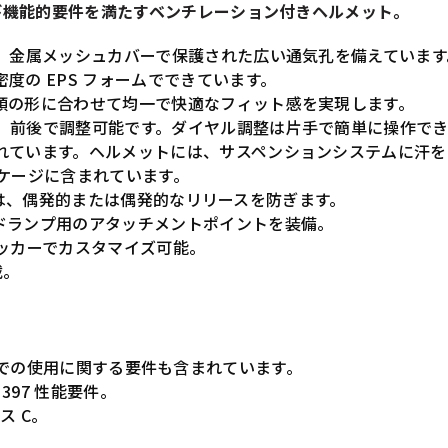
よび機能的要件を満たすベンチレーション付きヘルメット。
は、金属メッシュカバーで保護された広い通気孔を備えています
度の EPS フォームでできています。
頭の形に合わせて均一で快適なフィット感を実現します。
、前後で調整可能です。ダイヤル調整は片手で簡単に操作でき
れています。ヘルメットには、サスペンションシステムに汗を
ケージに含まれています。
g) は、偶発的または偶発的なリリースを防ぎます。
ドランプ用のアタッチメントポイントを装備。
ッカーでカスタマイズ可能。
載。
0°C) での使用に関する要件も含まれています。
397 性能要件。
ラス C。