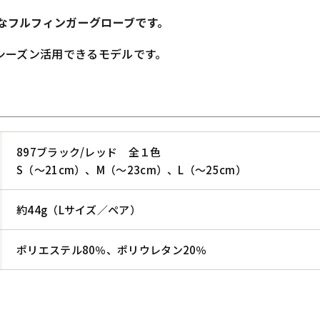
クなフルフィンガーグローブです。
シーズン活用できるモデルです。
897ブラック/レッド 全１色
S（～21cm）、M（～23cm）、L（～25cm）
約44g（Lサイズ／ペア）
ポリエステル80％、ポリウレタン20％