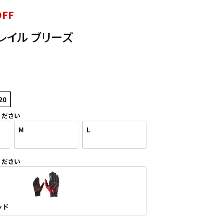
OFF
レイル ブリーズ
20
ください
M
L
ください
ッド