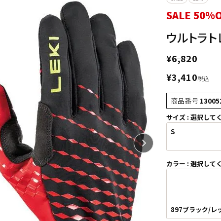
SALE 50%
ウルトラト
¥
6,820
¥
3,410
税込
商品番号
13005
サイズ
選択して
S
カラー
選択して
897ブラック/レ