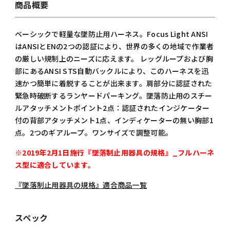
商品概要
ベーシックで軽量な墜防止用ハーネス。Focus Light ANSI
はANSIとENの2つの認証により、世界の多くの地域で作業者
の厳しい規制上のニーズに応えます。 レッグループおよび胸
部にあるANSI STS自動バックルにより、このハーネスを迅
速かつ簡単に着脱することが出来ます。肩部分に認証された
緊急時破断するランヤードパーキング。墜落防止用のスチー
ルアタッチメントポイント2点：認証されたインジケーター
付の背部アタッチメント1点、インディケーターの無い胸部1
点。2つのギアループ。ワンサイズで調整可能。
※2019年2月1日施行『墜落制止用器具の規格』_フルハーネ
ス型に適合しています。
『墜落制止用器具の規格』適合商品一覧
スペック