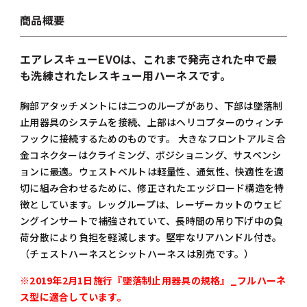
商品概要
エアレスキューEVOは、これまで発売された中で最
も洗練されたレスキュー用ハーネスです。
胸部アタッチメントには二つのループがあり、下部は墜落制
止用器具のシステムを接続、上部はヘリコプターのウィンチ
フックに接続するためのものです。 大きなフロントアルミ合
金コネクターはクライミング、ポジショニング、サスペンシ
ョンに最適。ウェストベルトは軽量性、通気性、快適性を適
切に組み合わせるために、修正されたエッジロード構造を特
徴としています。レッグループは、レーザーカットのウェビ
ングインサートで補強されていて、長時間の吊り下げ中の負
荷分散により負担を軽減します。堅牢なリアハンドル付き。
（チェストハーネスとシットハーネスは別売です。）
※2019年2月1日施行『墜落制止用器具の規格』_フルハーネ
ス型に適合しています。