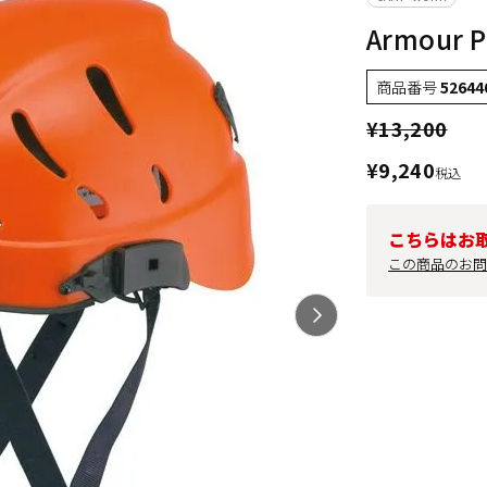
Armour P
商品番号
52644
¥
13,200
¥
9,240
税込
こちらはお
この商品のお問