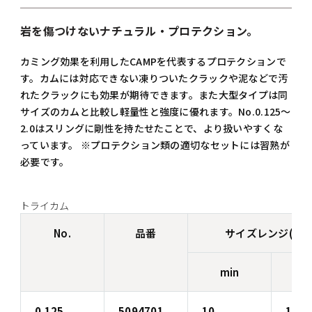
岩を傷つけないナチュラル・プロテクション。
カミング効果を利用したCAMPを代表するプロテクションで
す。カムには対応できない凍りついたクラックや泥などで汚
れたクラックにも効果が期待できます。また大型タイプは同
サイズのカムと比較し軽量性と強度に優れます。No.0.125～
2.0はスリングに剛性を持たせたことで、より扱いやすくな
っています。 ※プロテクション類の適切なセットには習熟が
必要です。
トライカム
No.
品番
サイズレンジ(mm
min
m
0.125
5094701
10
16