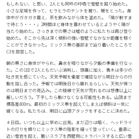
もしれない、と思い、2人とも阿吽の呼吸で雪壁を掘り始めた。
小さな足場を作って、ヒラヒラのテントを被り、暖をとった。身
体中がガタガタ震え、茶を飲みながら体を温めた。「陽が射すま
で待とう・・・」2時間ほど身体を震わせているとようやく陽が
当たり始めた。さっきまでの寒さは嘘のように私たちは再び登り
始めた。そこから先は深く傾斜の強い雪壁でなかなか距離を稼ぐ
ことができなかった。ミックス帯の基部まで辿り着いたところで
C3を設営した。
朝の寒さに身体がやられ、鼻水を啜りながら夕飯の準備を行なっ
た。この1日で2人ともだいぶ消耗し、頭痛に加え、青木は多少の
吐き気を感じていた。天気予報を衛星で確認ながら明日からの行
動を話し合った。予報では明後日から崩れるらしい。天気が保つ
のは明日までの見込み。この稜線で天気が荒れるのは想像以上に
厳しいだろう。下手したら動けなくなる可能性もある。山頂まで
標高差800m。最初のミックス帯を超えてしまえば傾斜は一気に
緩くなる。私たちは、明日に山頂アタックをすることに決めた。
４日目。いつも以上に早めに出発。まだ辺りは暗く、ヘッドライ
トの灯りを頼りにミックス帯の陰影を縫って登っていく。垂直に
近い雪岩を超え、脆いスラブを西壁側にトラバースすると広い雪