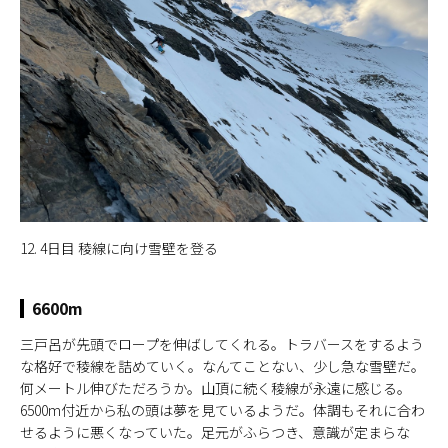
12. 4日目 稜線に向け雪壁を登る
6600m
三戸呂が先頭でロープを伸ばしてくれる。トラバースをするよう
な格好で稜線を詰めていく。なんてことない、少し急な雪壁だ。
何メートル伸びただろうか。山頂に続く稜線が永遠に感じる。
6500m付近から私の頭は夢を見ているようだ。体調もそれに合わ
せるように悪くなっていた。足元がふらつき、意識が定まらな