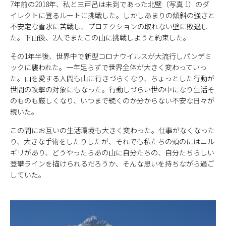
7年前の2018年、私と三戸呂は未到であった北壁（写真 1）のダ
イレクトに登るルートに挑戦した。しかしあまりの傾斜の強さと
不安定な雪氷に苦戦し、プロテクションの取れない壁に敗退し
た。下山後、2人でまたこの山に挑戦しようと約束した。
その1年半後、世界中で新型コロナウイルスが大流行しパンデミ
ックに襲われた。一年足らずで世界全体が大きく変わっていっ
た。山を愛する人間も山に行きづらくなり、ちょっとした行動が
世間の攻撃の対象にもなった。行動しづらい世の中になり生活そ
のものも厳しくなり、いつまで続くのか分からない不安な日々が
続いた。
この間にお互いの生活環境も大きく変わった。仕事がなくなった
り、大きな手術をしたりしたが、それでも私たちの頭のにはニル
ギリがあり、どうやったらあの山に自分たちの、自分たちらしい
登攀ラインを描けられるだろうか、そんな思いを持ちながら過ご
していた。