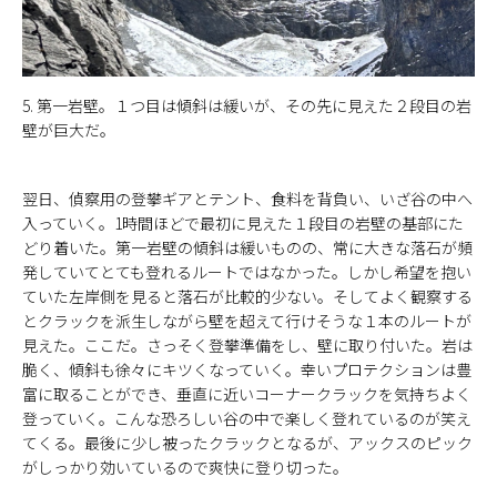
5. 第一岩壁。１つ目は傾斜は緩いが、その先に見えた２段目の岩
壁が巨大だ。
翌日、偵察用の登攀ギアとテント、食料を背負い、いざ谷の中へ
入っていく。1時間ほどで最初に見えた１段目の岩壁の基部にた
どり着いた。第一岩壁の傾斜は緩いものの、常に大きな落石が頻
発していてとても登れるルートではなかった。しかし希望を抱い
ていた左岸側を見ると落石が比較的少ない。そしてよく観察する
とクラックを派生しながら壁を超えて行けそうな１本のルートが
見えた。ここだ。さっそく登攀準備をし、壁に取り付いた。岩は
脆く、傾斜も徐々にキツくなっていく。幸いプロテクションは豊
富に取ることができ、垂直に近いコーナークラックを気持ちよく
登っていく。こんな恐ろしい谷の中で楽しく登れているのが笑え
てくる。最後に少し被ったクラックとなるが、アックスのピック
がしっかり効いているので爽快に登り切った。