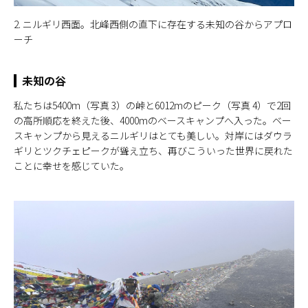
2. ニルギリ西面。北峰西側の直下に存在する未知の谷からアプロ
ーチ
未知の谷
私たちは5400m（写真 3）の峠と6012mのピーク（写真 4）で2回
の高所順応を終えた後、4000mのベースキャンプへ入った。ベー
スキャンプから見えるニルギリはとても美しい。対岸にはダウラ
ギリとツクチェピークが聳え立ち、再びこういった世界に戻れた
ことに幸せを感じていた。