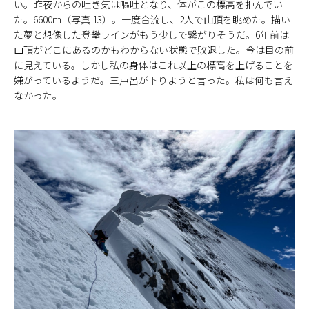
い。昨夜からの吐き気は嘔吐となり、体がこの標高を拒んでい
た。6600m（写真 13）。一度合流し、2人で山頂を眺めた。描い
た夢と想像した登攀ラインがもう少しで繋がりそうだ。6年前は
山頂がどこにあるのかもわからない状態で敗退した。今は目の前
に見えている。しかし私の身体はこれ以上の標高を上げることを
嫌がっているようだ。三戸呂が下りようと言った。私は何も言え
なかった。