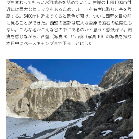
プを変わってもらい氷河地帯を詰めていく。左岸の上部1000m付
近には巨大なセラックをあるため、ルートを右岸に取り、谷を登
高する。5400m付近までくると景色が開け、ついに西壁を目の前
に見ることができた。西壁の基部は広大な雪原で落石の危険性も
ない。こんな地がこんな谷の中にあるのかと思うと感慨深い。頭
痛を感じながら、西壁（写真 9）と西稜（写真 10）の写真を撮り
本日中にベースキャンプまで下ることにした。