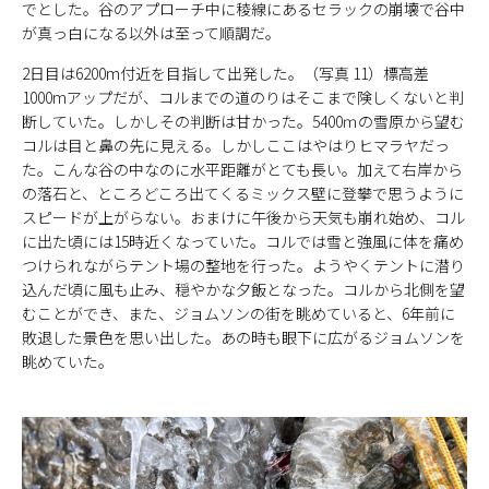
でとした。谷のアプローチ中に稜線にあるセラックの崩壊で谷中
が真っ白になる以外は至って順調だ。
2日目は6200m付近を目指して出発した。（写真 11）標高差
1000mアップだが、コルまでの道のりはそこまで険しくないと判
断していた。しかしその判断は甘かった。5400ｍの雪原から望む
コルは目と鼻の先に見える。しかしここはやはりヒマラヤだっ
た。こんな谷の中なのに水平距離がとても長い。加えて右岸から
の落石と、ところどころ出てくるミックス壁に登攀で思うように
スピードが上がらない。おまけに午後から天気も崩れ始め、コル
に出た頃には15時近くなっていた。コルでは雪と強風に体を痛め
つけられながらテント場の整地を行った。ようやくテントに潜り
込んだ頃に風も止み、穏やかな夕飯となった。コルから北側を望
むことができ、また、ジョムソンの街を眺めていると、6年前に
敗退した景色を思い出した。あの時も眼下に広がるジョムソンを
眺めていた。