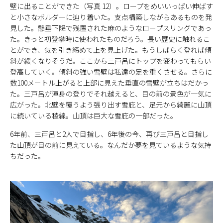
壁に出ることができた（写真 12）。ロープをめいいっぱい伸ばす
と小さなボルダーに辿り着いた。支点構築しながらあるものを発
見した。懸垂下降で残置された麻のようなロープスリングであっ
た。きっと初登攀時に使われたものだろう。長い歴史に触れるこ
とができ、気を引き締めて上を見上げた。もうしばらく登れば傾
斜が緩くなりそうだ。ここから三戸呂にトップを変わってもらい
登高していく。傾斜の強い雪壁は私達の足を重くさせる。さらに
数100メートル上がると上部に見えた垂直の雪壁が立ちはだかっ
た。三戸呂が渾身の登りでそれ越えると、目の前の景色が一気に
広がった。北壁を覆うよう張り出す雪庇と、足元から綺麗に山頂
に続いている稜線。山頂は巨大な雪庇の一部だった。
6年前、三戸呂と2人で目指し、6年後の今、再び三戸呂と目指し
た山頂が目の前に見えている。なんだか夢を見ているような気持
ちだった。