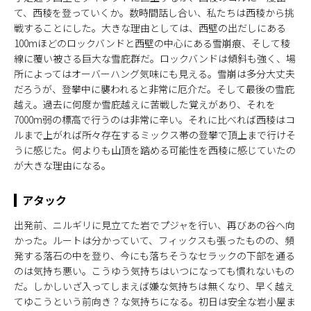
て、西稜を登っていくか。数時間話し合い、私たちは西稜から挑
戦することにした。大きな理由としては、西壁の出だしにある
100mほどのロックバンドと西壁の中心にある雪崩痕、そして稜
線に覆い被さる巨大な雪庇群だ。ロックバンドは傾斜も強く、場
所によってはオーバーハング気味にも見える。雪崩は多分大丈夫
だろうが、登攀中に襲われると非常に厄介だ。そして最後の雪庇
越え。過去に何度か雪庇越えに苦戦した覚えがあり、それを
7000m弱の標高で行うのは非常に辛い。それに比べれば西稜はコ
ルまで上がれば所々存在するミックス帯の登攀で頂上まで行けそ
うに感じた。何よりも山頂を踏める可能性を西稜に感じていたの
が大きな理由になる。
アタック
出発前、ニルギリに見立てた岩でプジャを行い、再びあの谷へ向
かった。ルートは分かっていて、フィックスも張ったものの、頻
発する落石の中を登り、今にも落ちそうなセラックの下部を通る
のは気持ち悪い。こうゆう気持ちはいつになっても慣れないもの
だ。しかしいざ入ってしまえば嫌な気持ちは無くなり、早く越え
てゆこうという前向き？な気持ちになる。初日は安全な岩小屋ま