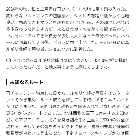
2024年の秋、私と三戸呂は再びネパールの地に足を踏み入れた。
変わらないカトマンズの喧騒感と、タメルの雑踏が懐かしく心地
良い。初めてカトマンズを訪れたのは12年前。その頃に比べれば
多少変わった気もするが、人と排気ガスの交差する街は変わらな
い。それに慣れてきた自分が少し大人になった気分だった。ネパ
ールに到着して２日後、ポカラに向け出発した。その翌日にはニ
ルギリ北峰の麓の街、ジョムソンに到着した。
6年ぶりに見るニルギリ北峰はやはり大きい。よくあの壁に挑戦
しにいったもんだ、と他人事のように感じてしまった。
未知なるルート
再チャレンジを約束した日からニルギリ北峰の写真をインターネ
ットでかき集め、ルート取りを探している時、ある１本のルート
が目にとまった。それはまだ誰も足を踏み入れていない西面（写
真 2）からのルートであった。北峰西側の直下に存在する未知の
谷からアプローチし、そこを突き詰めると正面に1200mの西壁が
現れる。そしてその壁をダイレクトに登る。冒険的要素と登攀の
難易度が合わさる登山となり、予定するベースキャンプからは標