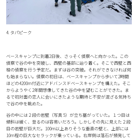
4. タパピーク
ベースキャンプに到着2日後、さっそく偵察へと向かった。この
偵察で谷の中を突破し、西壁の基部に辿り着く。そこで西壁と西
稜の偵察を行う予定だ。まずは谷の突破。それができなければ何
も始まらない。偵察の初日は、ベースキャンプから歩いて2時間
ほどの4200m付近にアドバンスドベースキャンプを構えた。そこ
からようやく2年間想像してきた谷の中を望むことができた。ま
るで初対面の恋人に会いにきたような期待と不安が混ざる気持ち
で谷の中を眺めた。
谷の中には２段の岩壁（写真 5）が立ち塞がっていた。１つ目は
傾斜は緩く、登るのは容易いだろう。しかしその先に見えた２段
目の岩壁が巨大だ。100m以上ありそうな垂直の壁と、上部には
10m程の巨大なセラックが乗っている。右岸側は落石が頻発して