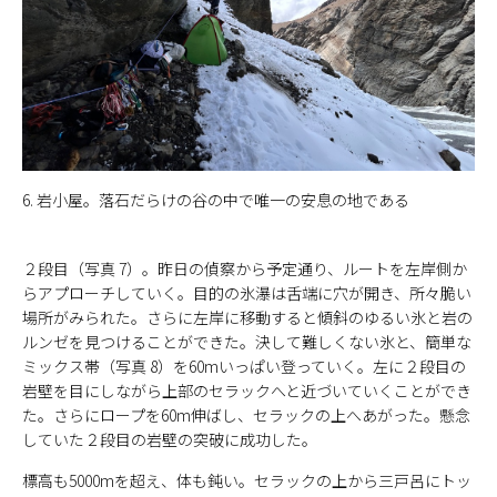
6. 岩小屋。落石だらけの谷の中で唯一の安息の地である
２段目（写真 7）。昨日の偵察から予定通り、ルートを左岸側か
らアプローチしていく。目的の氷瀑は舌端に穴が開き、所々脆い
場所がみられた。さらに左岸に移動すると傾斜のゆるい氷と岩の
ルンゼを見つけることができた。決して難しくない氷と、簡単な
ミックス帯（写真 8）を60mいっぱい登っていく。左に２段目の
岩壁を目にしながら上部のセラックへと近づいていくことができ
た。さらにロープを60m伸ばし、セラックの上へあがった。懸念
していた２段目の岩壁の突破に成功した。
標高も5000mを超え、体も鈍い。セラックの上から三戸呂にトッ