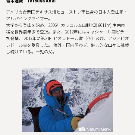
青木達哉 Tatsuya Aoki
アメリカ合衆国テキサス州ヒューストン市出身の日本人登山家・
アルパインクライマー。
大学から登山を始め、2006年カラコルム山脈 K2( 8611m) 南南東
稜を世界最年少で登頂。また、2012年にはキャシャール南ピラー
初登攀、 2013年に第21回ピオレドール賞（仏）及び、アジアピオ
レドール賞を受賞した。 海外・国内問わず、魅力的な山々に挑戦
し続けている。一児の父。