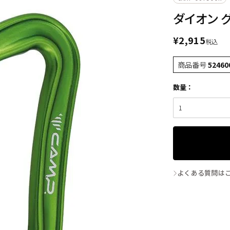
ダイオン 
¥
2,915
税込
商品番号
52460
よくある質問は