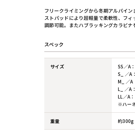
フリークライミングから冬期アルパイン
ストパッドにより超軽量で柔軟性、フィ
調節可能。またハブラッキングカラビナ
スペック
サイズ
SS／A：
S_ ／A
M_ ／A
L_ ／A
LL／A：
※ハー
重量
約300