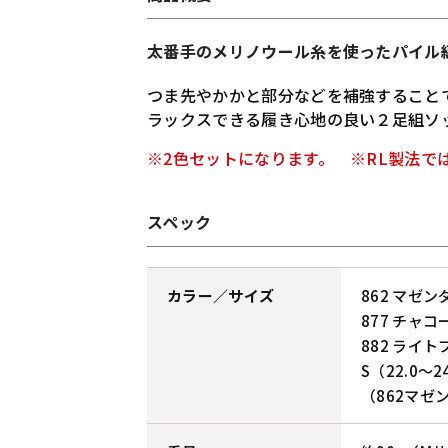
太番手のメリノウール糸を使ったパイル
つま先やかかと部分などを補強すること
ラックスできる履き心地の良い２足組ソ
※2色セットになります。 ※RL製法で
スペック
カラー／サイズ
862 マゼン
877 チャコ
882 ライト
S（22.0～2
（862マゼ