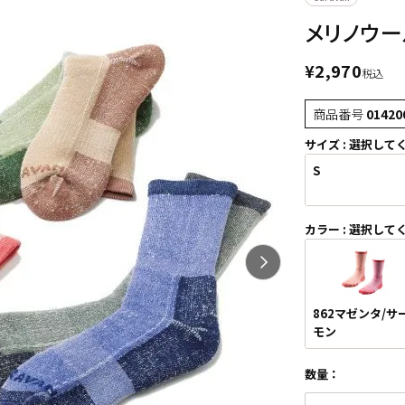
メリノウール
¥
2,970
税込
商品番号
01420
サイズ
選択して
S
カラー
選択して
862マゼンタ/サ
モン