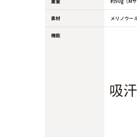
重量
約90g（M
素材
メリノウール
機能