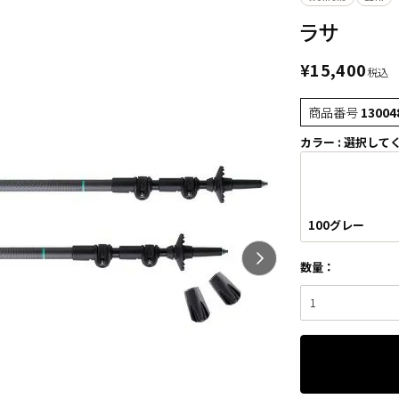
ラサ
¥
15,400
税込
商品番号
13004
カラー
選択して
100グレー