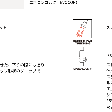
エボコンコルク（EVOCON）
ット
ス
ス
せた、下りの際にも握り
ス
ップ形状のグリップで
体
ス
ル
工
シ
3
た