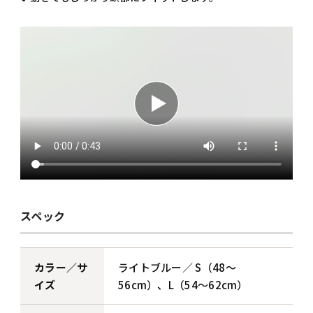
スペック
カラー／サ
ライトブルー／ S（48～
イズ
56cm）、L（54～62cm）