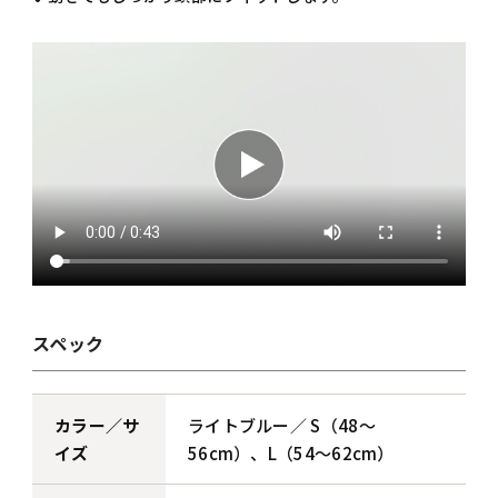
スペック
カラー／サ
ライトブルー／ S（48～
イズ
56cm）、L（54～62cm）