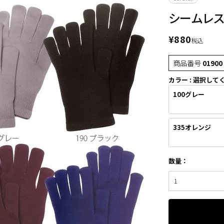
シームレ
¥
880
税込
商品番号
01900
カラー
選択して
100グレー
335オレンジ