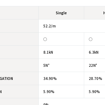
Single
52.2/m
◯
◯
8.1kN
6.3kN
5N°
22N°
NGATION
34.90%
28.70%
N
5.90%
5.90%
0%