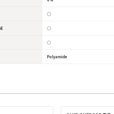
◯
GE
◯
◯
Polyamide