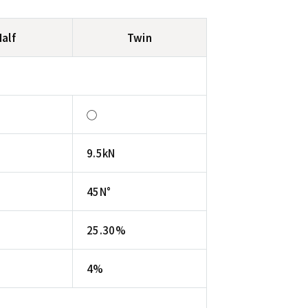
Half
Twin
◯
9.5kN
45N°
25.30%
4%