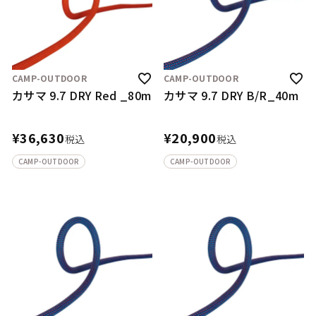
CAMP-OUTDOOR
CAMP-OUTDOOR
カサマ 9.7 DRY Red _80m
カサマ 9.7 DRY B/R_40m
¥
36,630
¥
20,900
税込
税込
CAMP-OUTDOOR
CAMP-OUTDOOR